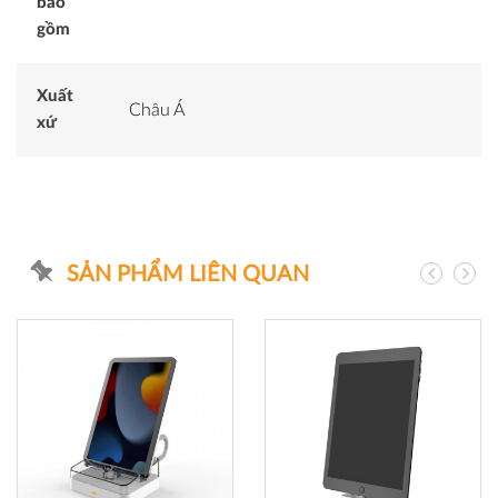
bao
gồm
Xuất
Châu Á
xứ
SẢN PHẨM LIÊN QUAN