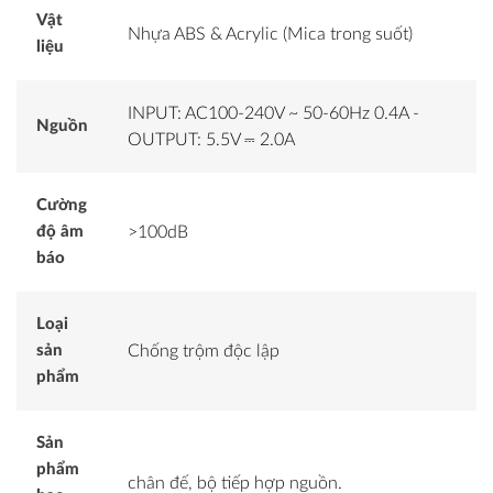
Vật
Nhựa ABS & Acrylic (Mica trong suốt)
liệu
INPUT: AC100-240V ~ 50-60Hz 0.4A -
Nguồn
OUTPUT: 5.5V ⎓ 2.0A
Cường
độ âm
>100dB
báo
Loại
sản
Chống trộm độc lập
phẩm
Sản
phẩm
chân đế, bộ tiếp hợp nguồn.