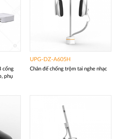
UPG-DZ-A605H
8 cổng
Chân đế chống trộm tai nghe nhạc
p, phụ