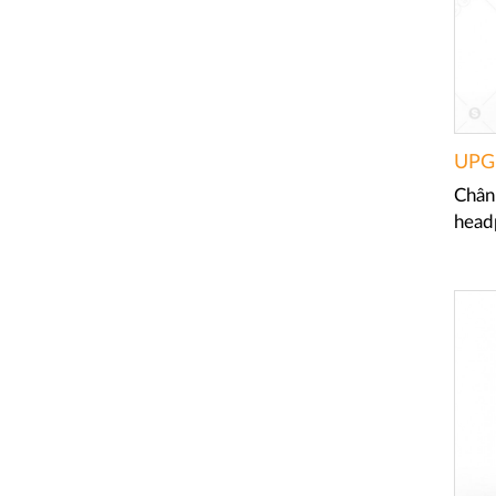
UPG
Chân 
head