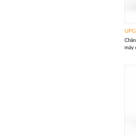
UPG
Chân
máy 