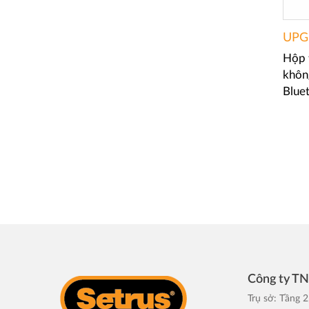
UPG
Hộp 
khôn
Blue
Công ty T
Trụ sở: Tầng 2