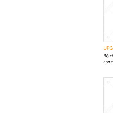
UPG
Bộ c
cho t