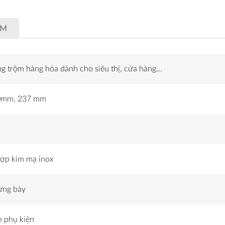
ẨM
g trộm hàng hóa dành cho siêu thị, cửa hàng...
80mm, 237 mm
ợp kim mạ inox
ưng bày
m phụ kiện