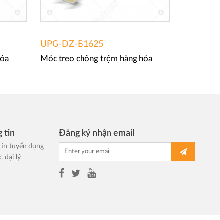
UPG-DZ-B1625
UPG-KM
hóa
Móc treo chống trộm hàng hóa
Móc treo 
 tin
Đăng ký nhận email
tin tuyển dụng
 đại lý