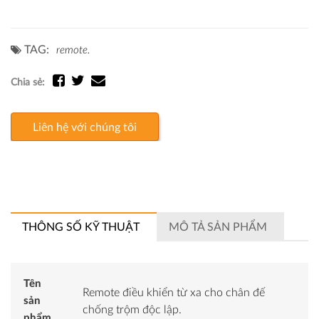
TAG:
remote.
Chia sẻ:
Liên hệ với chúng tôi
THÔNG SỐ KỸ THUẬT
MÔ TẢ SẢN PHẨM
Tên
Remote điều khiển từ xa cho chân đế
sản
chống trộm độc lập.
phẩm