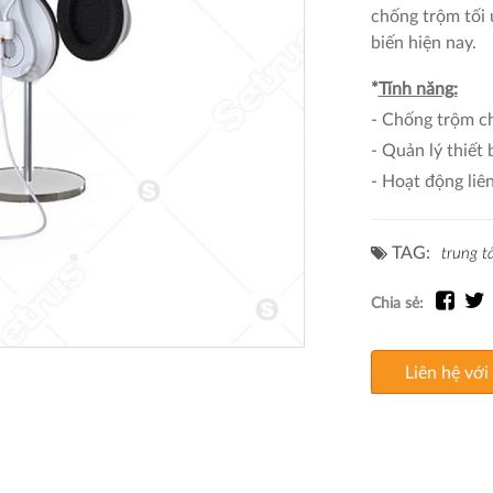
chống trộm tối
biến hiện nay.
*
Tính năng:
- Chống trộm c
- Quản lý thiết
- Hoạt động liên
TAG:
trung t
Chia sẻ:
Liên hệ với