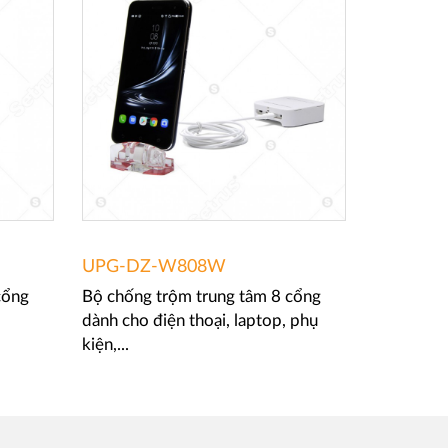
UPG-DZ-W808W
UPG-DZ
cổng
Bộ chống trộm trung tâm 8 cổng
Chân đế c
dành cho điện thoại, laptop, phụ
kiện,...