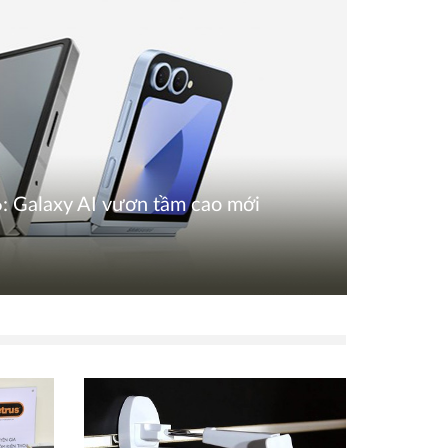
p6: Galaxy AI vươn tầm cao mới