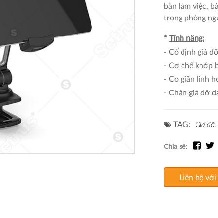
bàn làm việc, bà
trong phòng ngủ
*
Tính năng:
- Cố định giá đỡ
- Cơ chế khớp b
- Co giãn linh h
- Chân giá đỡ d
TAG:
Giá đỡ.
Chia sẻ:
Liên hệ với