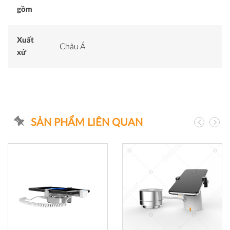
gồm
Xuất
Châu Á
xứ
SẢN PHẨM LIÊN QUAN