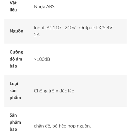
Vật
Nhựa ABS
liệu
Input: AC110 - 240V - Output: DC5.4V -
Nguồn
2A
Cường
độ âm
>100dB
báo
Loại
sản
Chống trộm độc lập
phẩm
Sản
phẩm
chân đế, bộ tiếp hợp nguồn.
bao