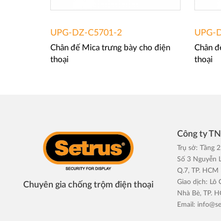
UPG-DZ-C5701-2
UPG-D
Chân đế Mica trưng bày cho điện
Chân đ
thoại
thoại
Công ty T
Trụ sở: Tầng 2
Số 3 Nguyễn L
Q.7, TP. HCM
Giao dịch: Lô
Chuyên gia chống trộm điện thoại
Nhà Bè, TP. 
Email:
info@se