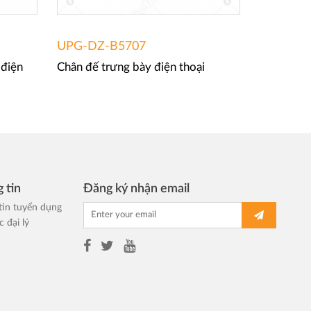
UPG-DZ-B5707
UPG-DZ
 điện
Chân đế trưng bày điện thoại
Chân đế t
 tin
Đăng ký nhận email
tin tuyển dụng
 đại lý