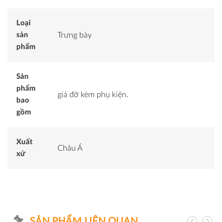
Loại
sản
Trưng bày
phẩm
Sản
phẩm
giá đỡ kèm phụ kiện.
bao
gồm
Xuất
Châu Á
xứ
SẢN PHẨM LIÊN QUAN