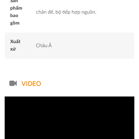
Sản
phẩm
chân đế, bộ tiếp hợp nguồn.
bao
gồm
Xuất
Châu Á
xứ
VIDEO